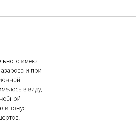
ольного имеют
Назарова и при
айонной
мелось в виду,
ечебной
али тонус
цертов,