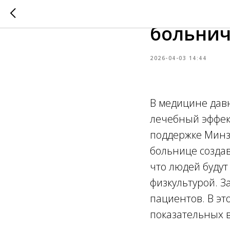
Мастер-
больнич
2026-04-03 14:44
В медицине дав
лечебный эффект
поддержке Минз
больнице создав
что людей будут
физкультурой. 
пациентов. В эт
показательных 