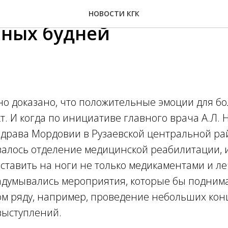
класс украсил череду
НОВОСТИ КГК
ных будней
но доказано, что положительные эмоции для б
. И когда по инициативе главного врача А.Л. 
драва Мордовии в Рузаевской центральной р
алось отделение медицинской реабилитации, и
 ставить на ноги не только медикаментами и л
Задумывались мероприятия, которые бы подним
ом ряду, например, проведение небольших кон
выступлений.