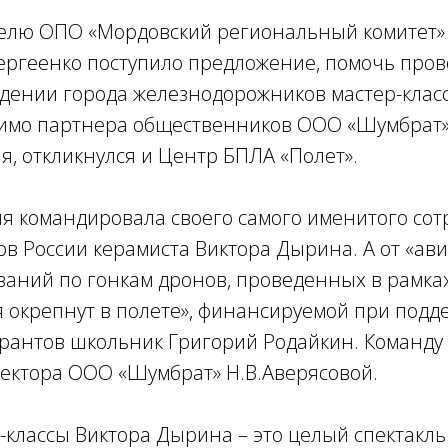
телю ОПО «Мордовский региональный комитет»
Сергеенко поступило предложение, помочь пров
дении города железнодорожников мастер-клас
мимо партнера общественников ООО «Шумбрат»,
я, откликнулся и Центр БПЛА «Полет».
я командировала своего самого именитого сот
в России керамиста Виктора Дырина. А от «ав
ваний по гонкам дронов, проведенных в рамка
я окрепнут в полете», финансируемой при подд
грантов школьник Григорий Родайкин. Команду
ректора ООО «Шумбрат» Н.В.Аверясовой.
-классы Виктора Дырина – это целый спектакль