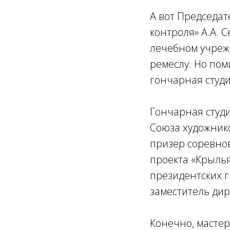
А вот Председа
контроля» А.А. 
лечебном учреж
ремеслу. Но по
гончарная студи
Гончарная студи
Союза художнико
призер соревно
проекта «Крыль
президентских 
заместитель ди
Конечно, мастер