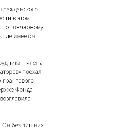
 гражданского
ести в этом
с по гончарному
 где имеется
рудника – члена
иаторов» поехал
х грантового
ержке Фонда
 возглавила
. Он без лишних