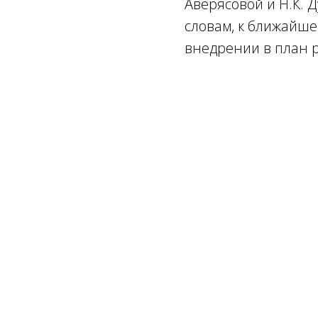
Аверясовой и Н.К. 
словам, к ближайше
внедрении в план р